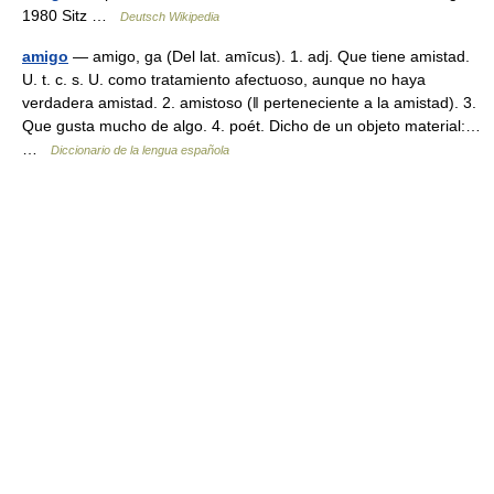
1980 Sitz …
Deutsch Wikipedia
amigo
— amigo, ga (Del lat. amīcus). 1. adj. Que tiene amistad.
U. t. c. s. U. como tratamiento afectuoso, aunque no haya
verdadera amistad. 2. amistoso (ǁ perteneciente a la amistad). 3.
Que gusta mucho de algo. 4. poét. Dicho de un objeto material:…
…
Diccionario de la lengua española