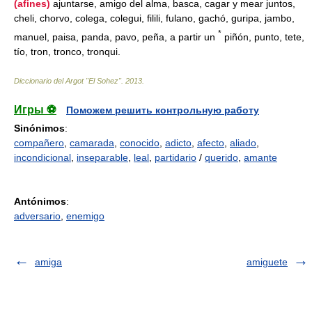
(afines)
ajuntarse, amigo del alma, basca, cagar y mear juntos,
cheli, chorvo, colega, colegui, filili, fulano, gachó, guripa, jambo,
*
manuel, paisa, panda, pavo, peña, a partir un
piñón, punto, tete,
tío, tron, tronco, tronqui.
Diccionario del Argot "El Sohez"
.
2013
.
Игры ⚽
Поможем решить контрольную работу
Sinónimos
:
compañero
,
camarada
,
conocido
,
adicto
,
afecto
,
aliado
,
incondicional
,
inseparable
,
leal
,
partidario
/
querido
,
amante
Antónimos
:
adversario
,
enemigo
amiga
amiguete