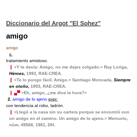
Diccionario del Argot "El Sohez"
amigo
amigo
s.
tratamiento amistoso.
❙
«Y te decía: Amigo, no me dejes colgado.» Ray Loriga,
Héroes,
1993, RAE-CREA.
❙
«Te lo pongo fácil. Amigo.» Santiago Moncada,
Siempre
en otoño,
1993, RAE-CREA.
❙ ▄▀
«Eh, amigo, ¿me dice la hora?»
2.
amigo de lo ajeno
expr.
con tendencia al robo, ladrón.
❙
«Llegó a la casa sin su cartera porque se encontró con
un amigo en el camino. Un amigo de lo ajeno.» Mercurio,
núm. 49568, 1981, DH.