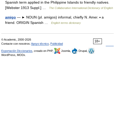
Spanish term applied in the Philippine Islands to friendly natives.
[Webster 1913 Suppl.] …
The Collaborative International Dictionary of English
amigo
— ► NOUN (pl. amigos) informal, chiefly N. Amer. ▪ a
friend. ORIGIN Spanish …
English terms dictionary
© Academic, 2000-2026
18+
Contacte con nosotros:
Apoyo técnico
,
Publicidad
Exportación Diccionarios
, creado en PHP,
Joomla,
Drupal,
WordPress, MODx.