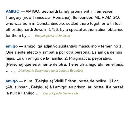
AMIGO
— AMIGO, Sephardi family prominent in Temesvár,
Hungary (now Timiṣoara, Romania). Its founder, MEIR AMIGO,
who was born in Constantinople, settled there together with four
other Sephardi Jews in 1736, by a special authorization obtained
for them by …
Encyclopedia of Judaism
amigo
— amigo, ga adjetivo,sustantivo masculino y femenino 1.
Que siente afecto y simpatía por otra persona: Es amiga de mis
hijas. Es un amigo de la familia. 2. Pragmática: peyorativo.
[Persona] que es amante de otra: Tiene un amigo ahí, en el piso,
… …
Diccionario Salamanca de la Lengua Española
amigo
— n. m. (Belgique) Vieilli Prison, poste de police. || Loc.
(Afr. subsah., Belgique) à l amigo: en prison, au poste. Il a passé
la nuit à l amigo …
Encyclopédie Universelle