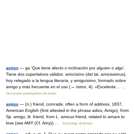
amigo
— ga ‘Que tiene afecto o inclinación por alguien o algo’.
Tiene dos superlativos válidos: amicísimo (del lat. amicissimus),
hoy relegado a la lengua literaria, y amiguísimo, formado sobre
amigo y más frecuente en el uso (→ ísimo, 4): «Excelente… …
Diccionario panhispánico de dudas
amigo
— (n.) friend, comrade, often a form of address, 1837,
American English (first attested in the phrase adios, Amigo), from
Sp. amigo, lit. friend, from L. amicus friend, related to amare to
love (see AMY (Cf. Amy)) …
Etymology dictionary
amigo
— adj. s. m. 1. Que ou quem sente amizade por ou está