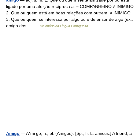
ligado por uma afeição recíproca a. = COMPANHEIRO ≠ INIMIGO
2. Que ou quem está em boas relações com outrem. ≠ INIMIGO
3. Que ou quem se interessa por algo ou é defensor de algo (ex.:
amigo dos… …
Dicionário da Língua Portuguesa
Amigo
— A*mi go, n.; pl. {Amigos}. [Sp., fr. L. amicus.] A friend; a